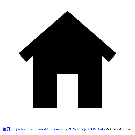
首页
›
Signaling Pathways
›
Microbiology & Virology
›
COVID-19
›
STING Agonist
23