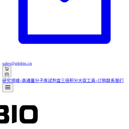
sales@glpbio.cn
(
0
)
研究领域
˅
高通量分子库
试剂盒
三倍积分大促
工具
˅
订购
联系我们