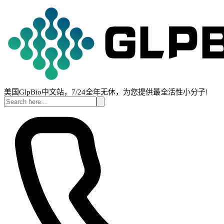
美国GlpBio中文站，7/24全年无休，为您提供最全活性小分子!