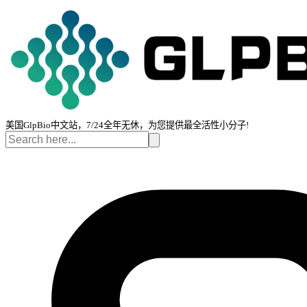
美国GlpBio中文站，7/24全年无休，为您提供最全活性小分子!