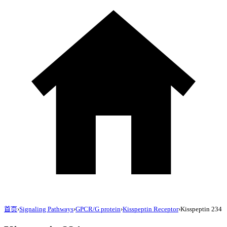
首页
›
Signaling Pathways
›
GPCR/G protein
›
Kisspeptin Receptor
›
Kisspeptin 234