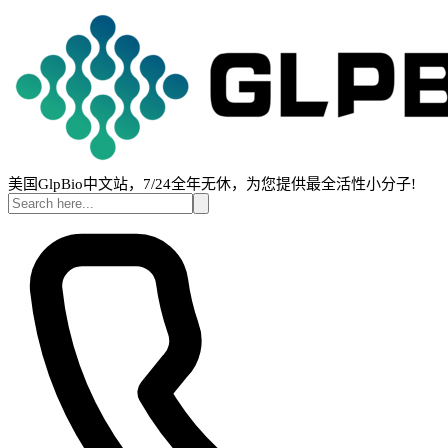
美国GlpBio中文站，7/24全年无休，为您提供最全活性小分子!