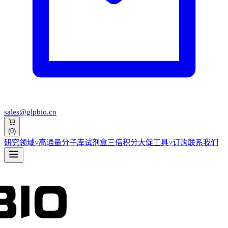
sales@glpbio.cn
(
0
)
研究领域
˅
高通量分子库
试剂盒
三倍积分大促
工具
˅
订购
联系我们