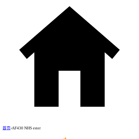
首页
›
AF430 NHS ester