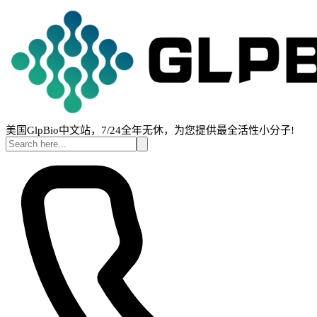
美国GlpBio中文站，7/24全年无休，为您提供最全活性小分子!