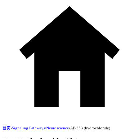
首页
›
Signaling Pathways
›
Neuroscience
›
AF-353 (hydrochloride)