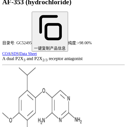
AF-353 (hydrochloride)
目录号:
GC52495
纯度
:
>98.00%
一键复制产品信息
COA
|
SDS
|
Data Sheet
A dual P2X
and P2X
receptor antagonist
3
2/3