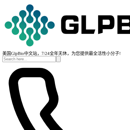
美国GlpBio中文站，7/24全年无休，为您提供最全活性小分子!