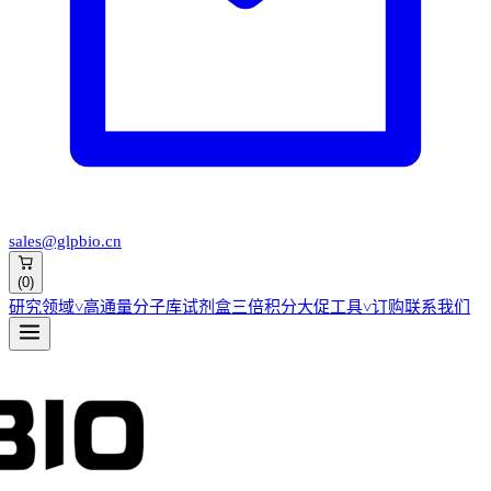
sales@glpbio.cn
(
0
)
研究领域
˅
高通量分子库
试剂盒
三倍积分大促
工具
˅
订购
联系我们