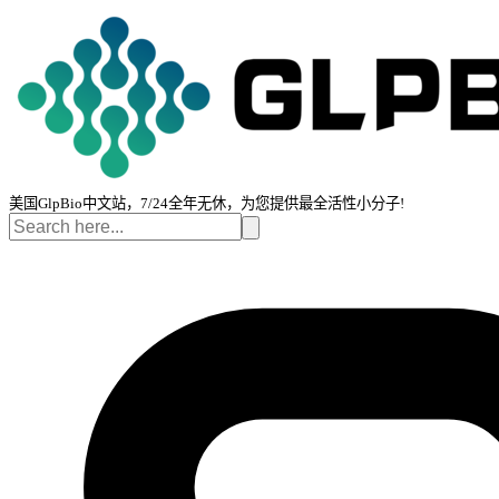
美国GlpBio中文站，7/24全年无休，为您提供最全活性小分子!