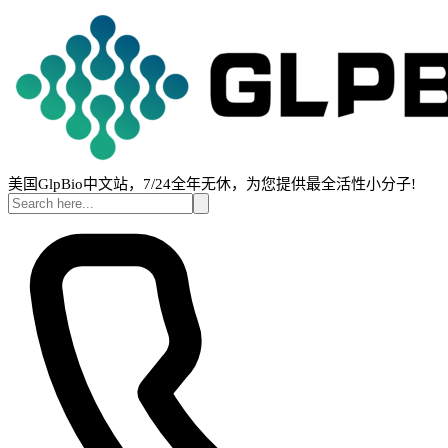
美国GlpBio中文站，7/24全年无休，为您提供最全活性小分子!