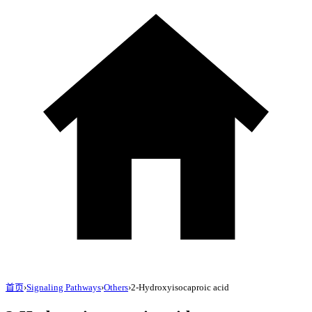
首页
›
Signaling Pathways
›
Others
›
2-Hydroxyisocaproic acid