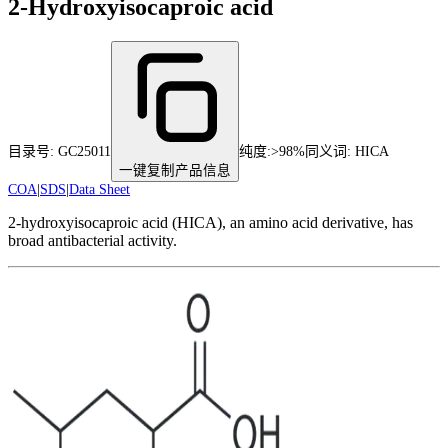
2-Hydroxyisocaproic acid
目录号:
GC25011
纯度
:
>98%
同义词:
HICA
一键复制产品信息
COA
|
SDS
|
Data Sheet
2-hydroxyisocaproic acid (HICA), an amino acid derivative, has
broad antibacterial activity.