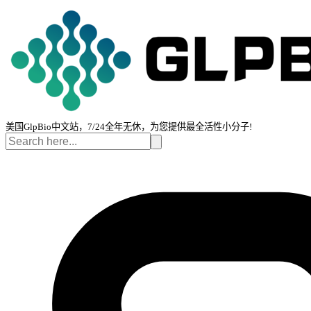
美国GlpBio中文站，7/24全年无休，为您提供最全活性小分子!