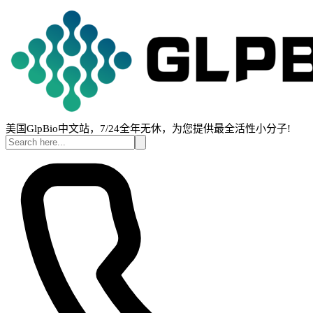
美国GlpBio中文站，7/24全年无休，为您提供最全活性小分子!