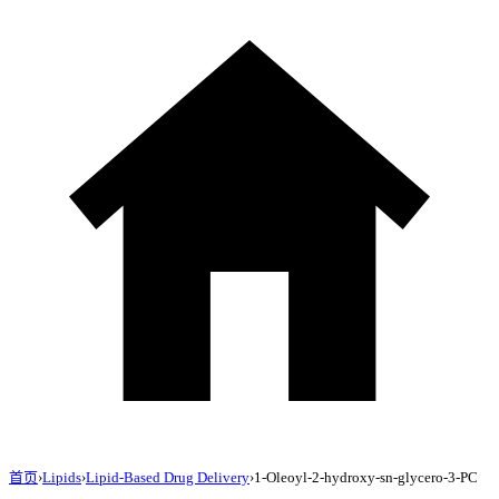
首页
›
Lipids
›
Lipid-Based Drug Delivery
›
1-Oleoyl-2-hydroxy-sn-glycero-3-PC