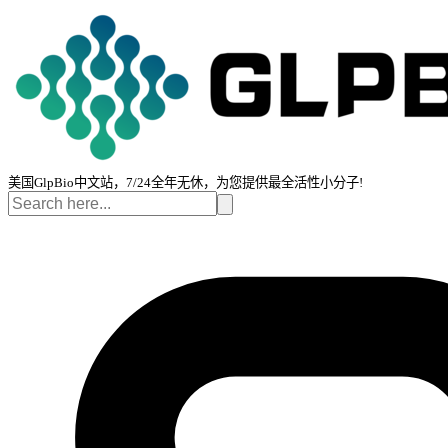
美国GlpBio中文站，7/24全年无休，为您提供最全活性小分子!