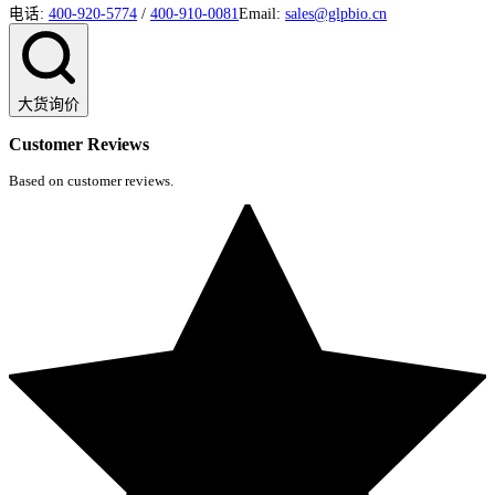
电话:
400-920-5774
/
400-910-0081
Email:
sales@glpbio.cn
大货询价
Customer Reviews
Based on customer reviews.