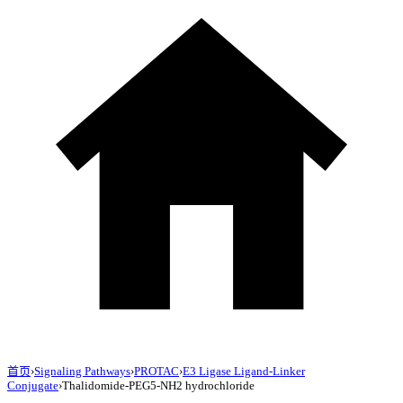
首页
›
Signaling Pathways
›
PROTAC
›
E3 Ligase Ligand-Linker
Conjugate
›
Thalidomide-PEG5-NH2 hydrochloride