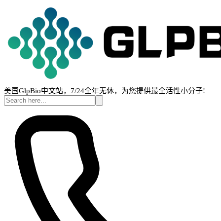
美国GlpBio中文站，7/24全年无休，为您提供最全活性小分子!