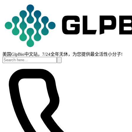
美国GlpBio中文站，7/24全年无休，为您提供最全活性小分子!