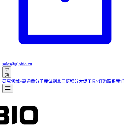
sales@glpbio.cn
(
0
)
研究领域
˅
高通量分子库
试剂盒
三倍积分大促
工具
˅
订购
联系我们