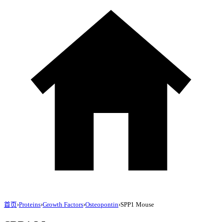
首页
›
Proteins
›
Growth Factors
›
Osteopontin
›
SPP1 Mouse