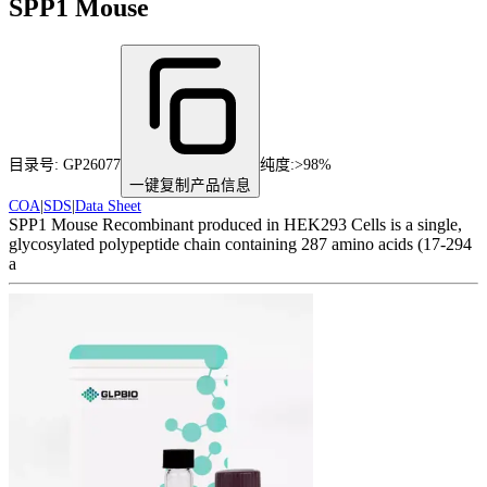
SPP1 Mouse
目录号:
GP26077
纯度
:
>98%
一键复制产品信息
COA
|
SDS
|
Data Sheet
SPP1 Mouse Recombinant produced in HEK293 Cells is a single,
glycosylated polypeptide chain containing 287 amino acids (17-294
a