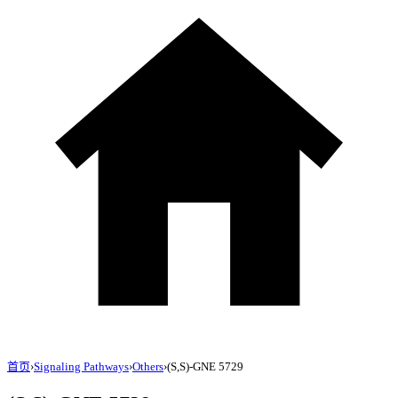
首页
›
Signaling Pathways
›
Others
›
(S,S)-GNE 5729