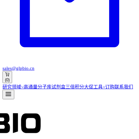
sales@glpbio.cn
(
0
)
研究领域
˅
高通量分子库
试剂盒
三倍积分大促
工具
˅
订购
联系我们