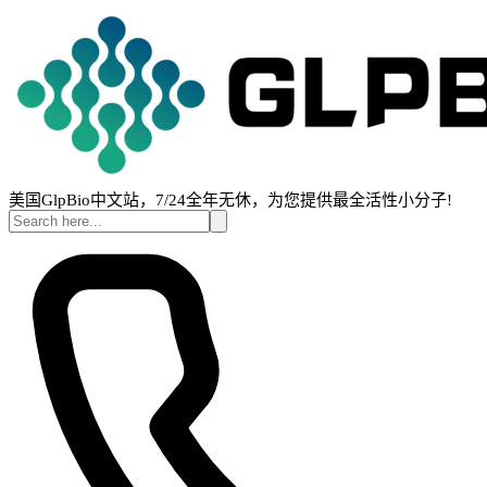
美国GlpBio中文站，7/24全年无休，为您提供最全活性小分子!