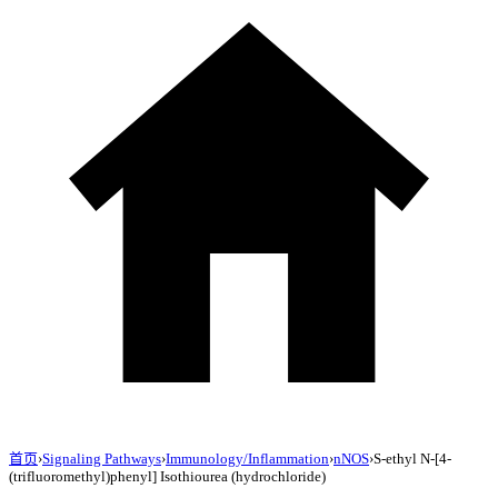
首页
›
Signaling Pathways
›
Immunology/Inflammation
›
nNOS
›
S-ethyl N-[4-
(trifluoromethyl)phenyl] Isothiourea (hydrochloride)