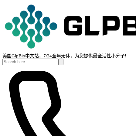
美国GlpBio中文站，7/24全年无休，为您提供最全活性小分子!