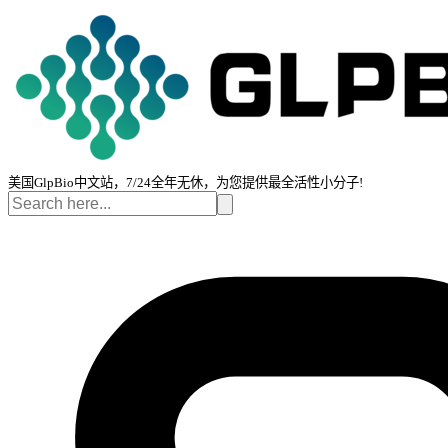
美国GlpBio中文站，7/24全年无休，为您提供最全活性小分子!