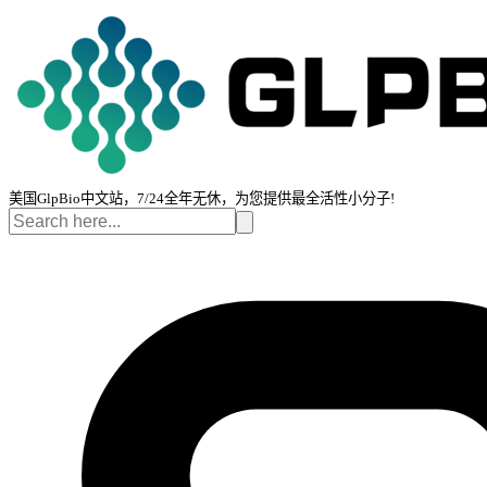
美国GlpBio中文站，7/24全年无休，为您提供最全活性小分子!