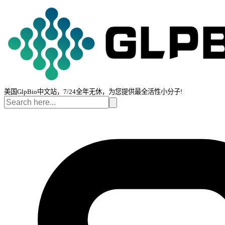
美国GlpBio中文站，7/24全年无休，为您提供最全活性小分子!