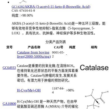
AKBA (3-acetyl-11-keto-β-Boswellic Acid)
GC14282
CAS:
67416-61-9
纯度:
>98.00%
AKBA (3-acetyl-11-keto-β-Boswellic Acid)是一种五环三萜酸，能
够有效地非竞争性地抑制5-脂氧合酶（5-lipoxygenase, 5-
LOX），具有抗炎、抗肿瘤、神经保护等多种生物活性。
分类产品列表
货号
产品名称
CAS号
纯度
结构
Catalase from bovine
9001-05-
-
liver(2000-5000u/mg)
2
Catalase是重要的抗氧化酶,在清除ROS。
GC64933
在维持氧化还原状态的平衡方面发挥着重
要作用。Catalase与肿瘤的发生,发展关系
密切。有潜力用于肿瘤的预防研究。
1187-84-
H-Cys(Me)-OH
>98%
4
H-Cys(Me)-OH 是一种天然产物，在由甲
GA10800
硫氨酸亚砜还原酶 A (MSRA) 介导的催化