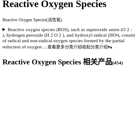
Reactive Oxygen Species
Reactive Oxygen Species(活性氧)
Reactive oxygen species (ROS), such as superoxide anion (O 2 -
), hydrogen peroxide (H 2 O 2 ), and hydroxyl radical (HO•), consist
of radical and non-radical oxygen species formed by the partial
reduction of oxygen.…
查看更多
分类介绍
收起分类介绍
▾
▴
Reactive Oxygen Species
相关产品
(
454
)