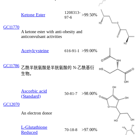
1208313-
Ketone Ester
>99.50%
97-6
GC11770
A ketone ester with anti-obesity and
anticonvulsant activities
Acetylcysteine
616-91-1
>99.00%
GC11786
乙酰半胱氨酸是半胱氨酸的 N-乙酰基衍
生物。
Ascorbic acid
50-81-7
>98.00%
(Standard)
GC12070
An electron donor
L-Glutathione
70-18-8
>97.00%
Reduced