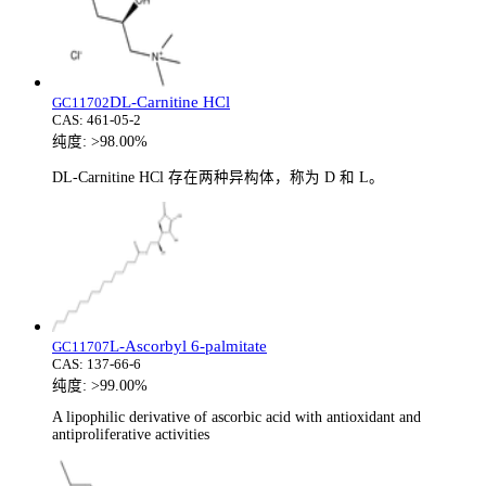
DL-Carnitine HCl
GC11702
CAS:
461-05-2
纯度:
>98.00%
DL-Carnitine HCl 存在两种异构体，称为 D 和 L。
L-Ascorbyl 6-palmitate
GC11707
CAS:
137-66-6
纯度:
>99.00%
A lipophilic derivative of ascorbic acid with antioxidant and
antiproliferative activities