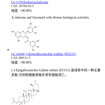
Isobavachalcone
GC13795
CAS:
20784-50-3
纯度:
>98.00%
A chalcone and flavonoid with diverse biological activities
(-)-Epigallocatechin gallate (EGCG)
GC14049
CAS:
989-51-5
纯度:
>98.00%
(-)-Epigallocatechin Gallate sulfate (EGCG) 是绿茶中的一种主要
多酚,可抑制细胞增殖并诱导细胞凋亡。