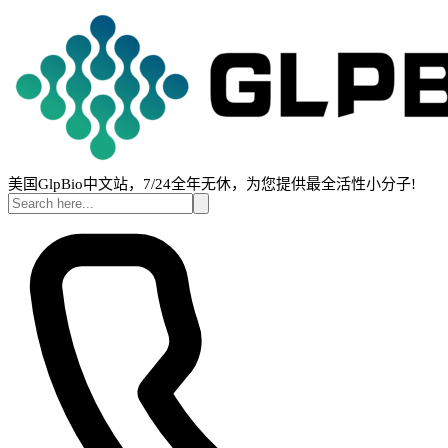
美国GlpBio中文站，7/24全年无休，为您提供最全活性小分子!