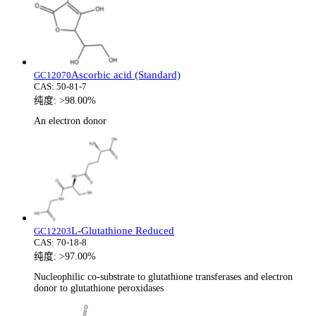
Ascorbic acid (Standard)
GC12070
CAS:
50-81-7
纯度:
>98.00%
An electron donor
L-Glutathione Reduced
GC12203
CAS:
70-18-8
纯度:
>97.00%
Nucleophilic co-substrate to glutathione transferases and electron
donor to glutathione peroxidases