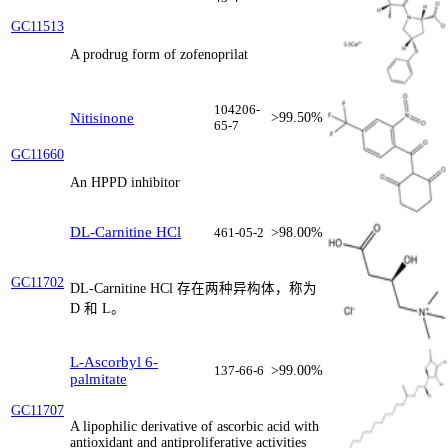
GC11513
A prodrug form of zofenoprilat
104206-
Nitisinone
>99.50%
65-7
GC11660
An HPPD inhibitor
DL-Carnitine HCl
461-05-2
>98.00%
GC11702
DL-Carnitine HCl 存在两种异构体，称为
D 和 L。
L-Ascorbyl 6-
137-66-6
>99.00%
palmitate
GC11707
A lipophilic derivative of ascorbic acid with
antioxidant and antiproliferative activities