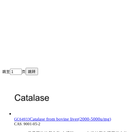
跳至
页
跳转
Catalase from bovine liver(2000-5000u/mg)
GC64933
CAS:
9001-05-2