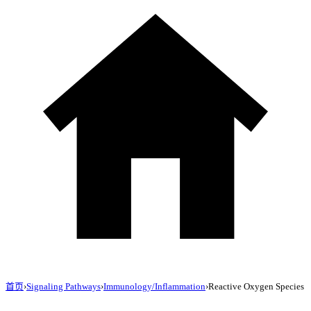
首页
›
Signaling Pathways
›
Immunology/Inflammation
›
Reactive Oxygen Species