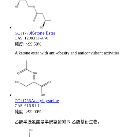
Ketone Ester
GC11770
CAS:
1208313-97-6
纯度:
>99.50%
A ketone ester with anti-obesity and anticonvulsant activities
Acetylcysteine
GC11786
CAS:
616-91-1
纯度:
>99.00%
乙酰半胱氨酸是半胱氨酸的 N-乙酰基衍生物。