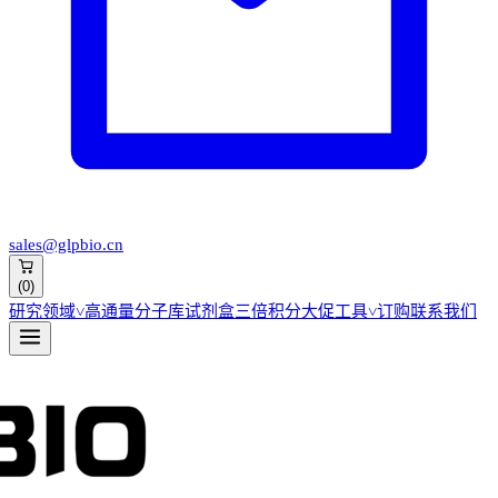
sales@glpbio.cn
(
0
)
研究领域
˅
高通量分子库
试剂盒
三倍积分大促
工具
˅
订购
联系我们