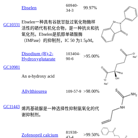
60940-
Ebselen
99.97%
34-3
Ebselen一种具有谷胱甘肽过氧化物酶样
GC10331
活性的硒代有机化合物，是一种抗炎和抗
氧化剂。Ebselen是肌醇单磷酸酶
（IMPase）的抑制剂，IC 50 为1.5μM。
Disodium (R)-2-
103404-
>95.00%
Hydroxyglutarate
90-6
GC10981
An α-hydroxy acid
Allylthiourea
109-57-9
>98.00%
GC11443
烯丙基硫脲是一种选择性抑制氨氧化的代
谢抑制剂。
81938-
Zofenopril calcium
>99.50%
43-4