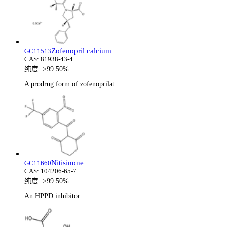
Zofenopril calcium
GC11513
CAS:
81938-43-4
纯度:
>99.50%
A prodrug form of zofenoprilat
Nitisinone
GC11660
CAS:
104206-65-7
纯度:
>99.50%
An HPPD inhibitor