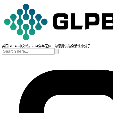
美国GlpBio中文站，7/24全年无休，为您提供最全活性小分子!