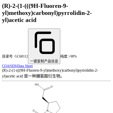
(R)-2-(1-(((9H-Fluoren-9-
yl)methoxy)carbonyl)pyrrolidin-2-
yl)acetic acid
目录号:
GC68112
纯度
:
>98%
一键复制产品信息
COA
|
SDS
|
Data Sheet
(R)-2-(1-(((9H-Fluoren-9-yl)methoxy)carbonyl)pyrrolidin-2-
yl)acetic acid 是一种脯氨酸衍生物。