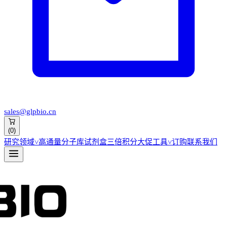
sales@glpbio.cn
(
0
)
研究领域
˅
高通量分子库
试剂盒
三倍积分大促
工具
˅
订购
联系我们