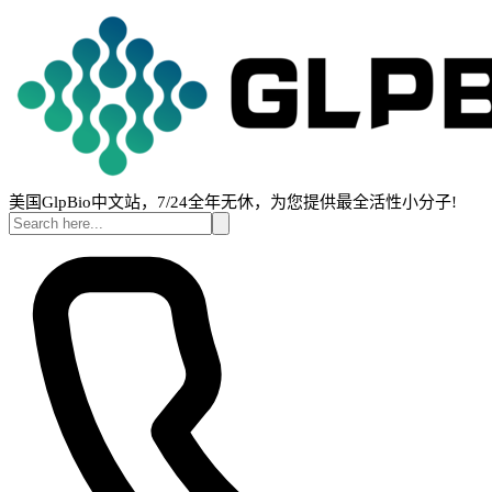
美国GlpBio中文站，7/24全年无休，为您提供最全活性小分子!