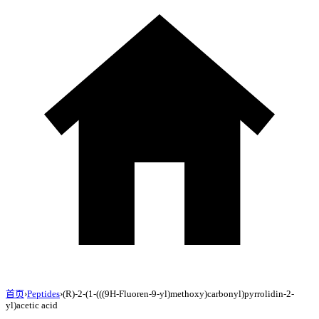
首页
›
Peptides
›
(R)-2-(1-(((9H-Fluoren-9-yl)methoxy)carbonyl)pyrrolidin-2-
yl)acetic acid