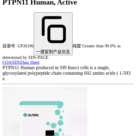
PTPN11 Human, Active
目录号:
GP26196
纯度
:
Greater than 90.0% as
一键复制产品信息
determined by SDS-PAGE.
COA
|
SDS
|
Data Sheet
PTPN11 Human produced in Sf9 Insect cells is a single,
glycosylated polypeptide chain containing 602 amino acids ( 1-593
a