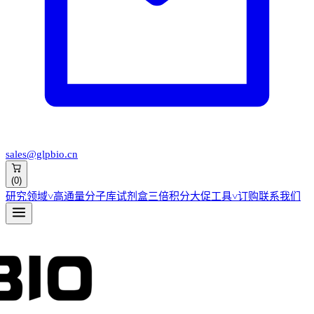
sales@glpbio.cn
(
0
)
研究领域
˅
高通量分子库
试剂盒
三倍积分大促
工具
˅
订购
联系我们