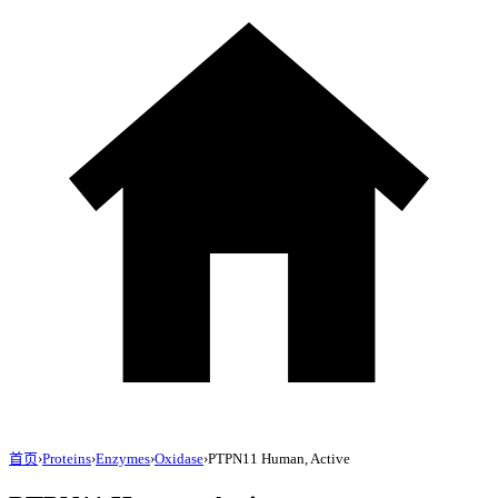
首页
›
Proteins
›
Enzymes
›
Oxidase
›
PTPN11 Human, Active