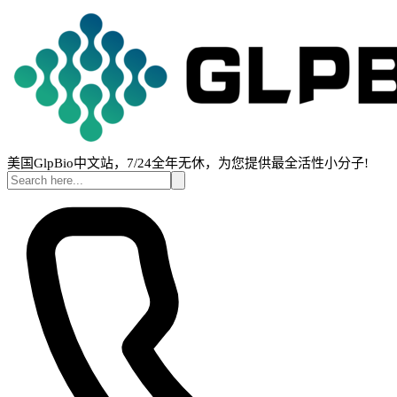
美国GlpBio中文站，7/24全年无休，为您提供最全活性小分子!