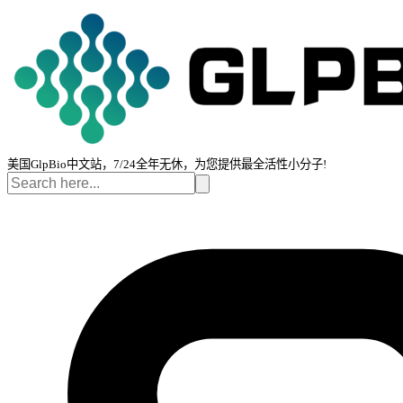
美国GlpBio中文站，7/24全年无休，为您提供最全活性小分子!