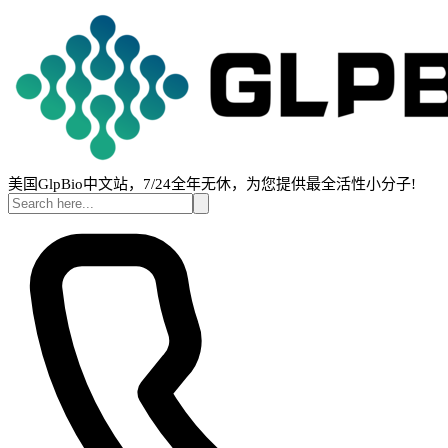
美国GlpBio中文站，7/24全年无休，为您提供最全活性小分子!