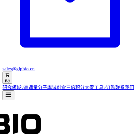
sales@glpbio.cn
(
0
)
研究领域
˅
高通量分子库
试剂盒
三倍积分大促
工具
˅
订购
联系我们