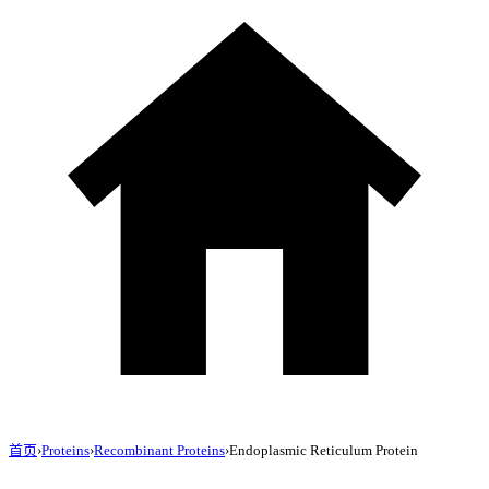
首页
›
Proteins
›
Recombinant Proteins
›
Endoplasmic Reticulum Protein