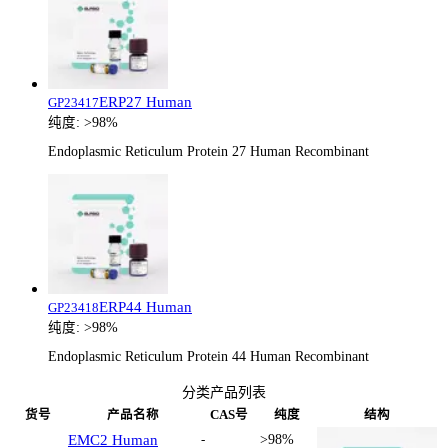
ERP27 Human
GP23417
纯度:
>98%
Endoplasmic Reticulum Protein 27 Human Recombinant
ERP44 Human
GP23418
纯度:
>98%
Endoplasmic Reticulum Protein 44 Human Recombinant
分类产品列表
货号
产品名称
CAS号
纯度
结构
EMC2 Human
-
>98%