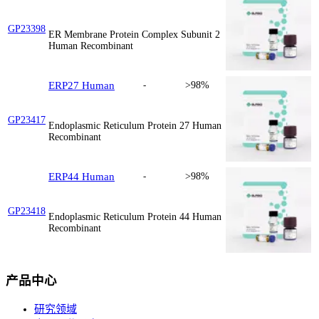
GP23398
ER Membrane Protein Complex Subunit 2
Human Recombinant
ERP27 Human
-
>98%
GP23417
Endoplasmic Reticulum Protein 27 Human
Recombinant
ERP44 Human
-
>98%
GP23418
Endoplasmic Reticulum Protein 44 Human
Recombinant
产品中心
研究领域