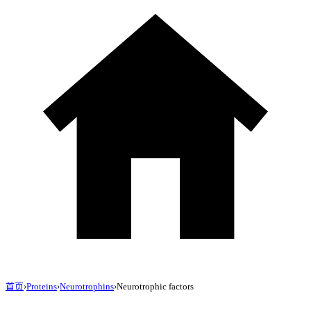
首页
›
Proteins
›
Neurotrophins
›
Neurotrophic factors