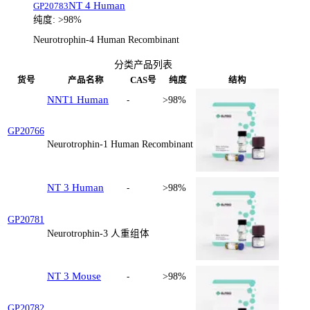
NT 4 Human
GP20783
纯度:
>98%
Neurotrophin-4 Human Recombinant
分类产品列表
货号
产品名称
CAS号
纯度
结构
NNT1 Human
-
>98%
GP20766
Neurotrophin-1 Human Recombinant
NT 3 Human
-
>98%
GP20781
Neurotrophin-3 人重组体
NT 3 Mouse
-
>98%
GP20782