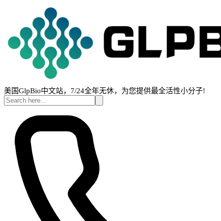
美国GlpBio中文站，7/24全年无休，为您提供最全活性小分子!