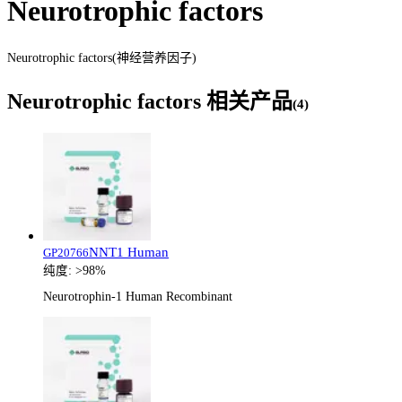
Neurotrophic factors
Neurotrophic factors(神经营养因子)
Neurotrophic factors
相关产品
(
4
)
NNT1 Human
GP20766
纯度:
>98%
Neurotrophin-1 Human Recombinant