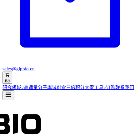
sales@glpbio.cn
(
0
)
研究领域
˅
高通量分子库
试剂盒
三倍积分大促
工具
˅
订购
联系我们