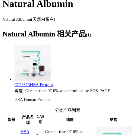
Natural Albumin
Natural Albumin(天然白蛋白)
Natural Albumin
相关产品
(
1
)
HSA Protein
GP23678
纯度:
Greater than 97.0% as determined by SDS-PAGE.
HSA Human Protein
分类产品列表
CAS
产品名
货号
纯度
结构
号
称
HSA
Greater than 97.0% as
-