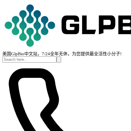
美国GlpBio中文站，7/24全年无休，为您提供最全活性小分子!