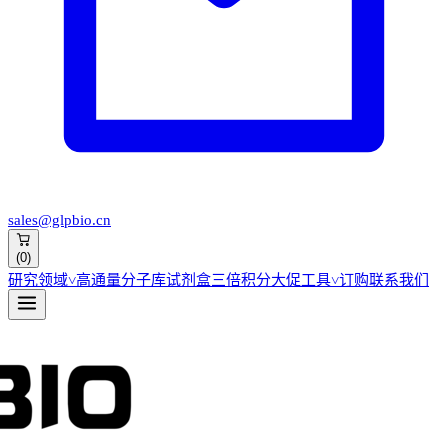
sales@glpbio.cn
(
0
)
研究领域
˅
高通量分子库
试剂盒
三倍积分大促
工具
˅
订购
联系我们