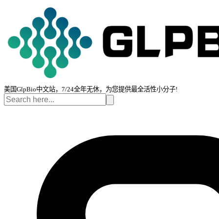
美国GlpBio中文站，7/24全年无休，为您提供最全活性小分子!