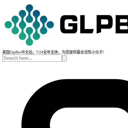
美国GlpBio中文站，7/24全年无休，为您提供最全活性小分子!