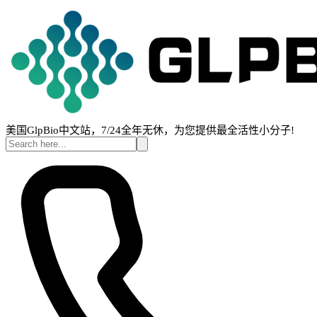
美国GlpBio中文站，7/24全年无休，为您提供最全活性小分子!