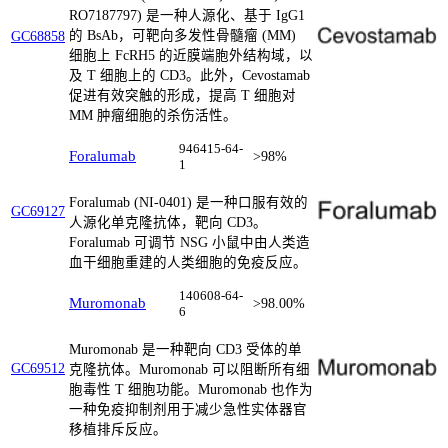
RO7187797) 是一种人源化、基于 IgG1
的 BsAb，可靶向多发性骨髓瘤 (MM)
GC68858
细胞上 FcRH5 的近膜端胞外结构域，以
及 T 细胞上的 CD3。此外，Cevostamab
促进有效突触的形成，提高 T 细胞对
MM 肿瘤细胞的杀伤活性。
946415-64-
Foralumab
>98%
1
Foralumab (NI-0401) 是一种口服有效的
GC69127
人源化单克隆抗体，靶向 CD3。
Foralumab 可调节 NSG 小鼠中由人类造
血干细胞重建的人类细胞的免疫反应。
140608-64-
Muromonab
>98.00%
6
Muromonab 是一种靶向 CD3 受体的单
GC69512
克隆抗体。Muromonab 可以阻断所有细
胞毒性 T 细胞功能。Muromonab 也作为
一种免疫抑制剂用于减少急性实体器官
移植排斥反应。