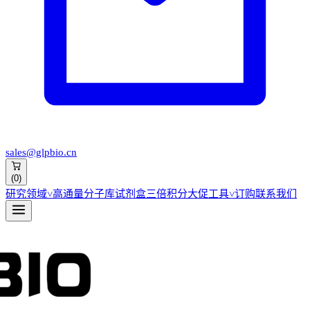
sales@glpbio.cn
(
0
)
研究领域
˅
高通量分子库
试剂盒
三倍积分大促
工具
˅
订购
联系我们