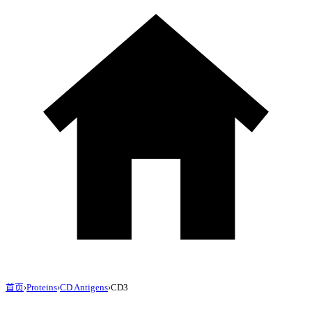
首页
›
Proteins
›
CD Antigens
›
CD3