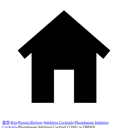
首页
›
Kits
›
Protein Biology
›
Inhibitor Cocktails
›
Phosphatase Inhibitor
Cocktails
›
Phosphatase Inhibitor Cocktail I (100× in DMSO)