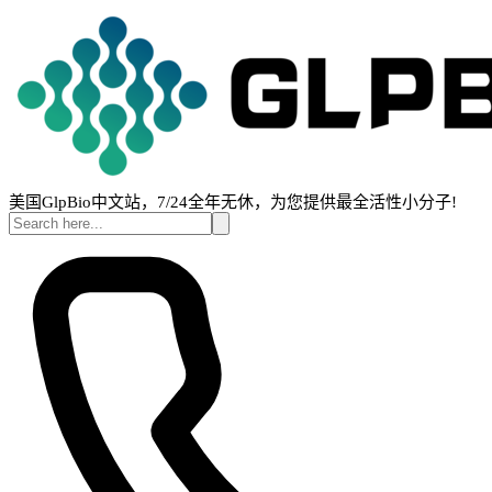
美国GlpBio中文站，7/24全年无休，为您提供最全活性小分子!