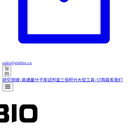
sales@glpbio.cn
(
0
)
研究领域
˅
高通量分子库
试剂盒
三倍积分大促
工具
˅
订购
联系我们