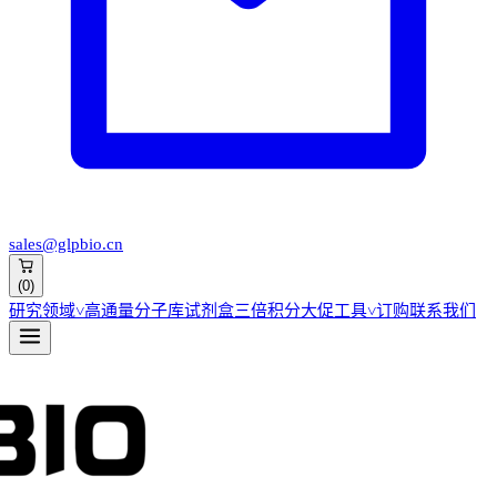
sales@glpbio.cn
(
0
)
研究领域
˅
高通量分子库
试剂盒
三倍积分大促
工具
˅
订购
联系我们