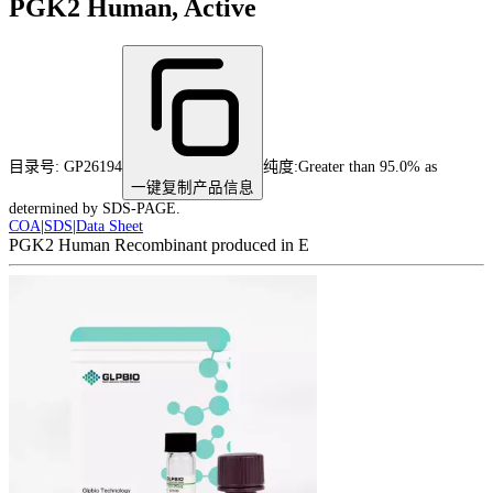
PGK2 Human, Active
目录号:
GP26194
纯度
:
Greater than 95.0% as
一键复制产品信息
determined by SDS-PAGE.
COA
|
SDS
|
Data Sheet
PGK2 Human Recombinant produced in E