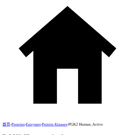
首页
›
Proteins
›
Enzymes
›
Protein Kinases
›
PGK2 Human, Active