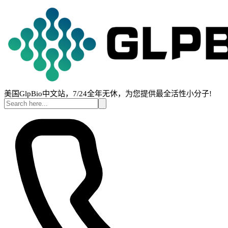
美国GlpBio中文站，7/24全年无休，为您提供最全活性小分子!