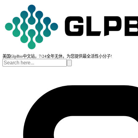
美国GlpBio中文站，7/24全年无休，为您提供最全活性小分子!