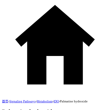
首页
›
Signaling Pathways
›
Metabolism
›
IDO
›
Palmatine hydroxide