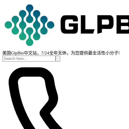
美国GlpBio中文站，7/24全年无休，为您提供最全活性小分子!