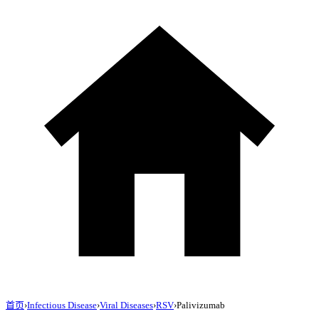
首页
›
Infectious Disease
›
Viral Diseases
›
RSV
›
Palivizumab