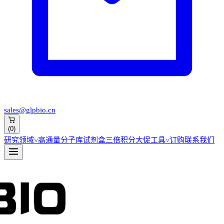
sales@glpbio.cn
(
0
)
研究领域
˅
高通量分子库
试剂盒
三倍积分大促
工具
˅
订购
联系我们