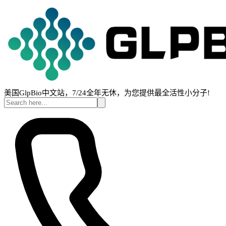
美国GlpBio中文站，7/24全年无休，为您提供最全活性小分子!