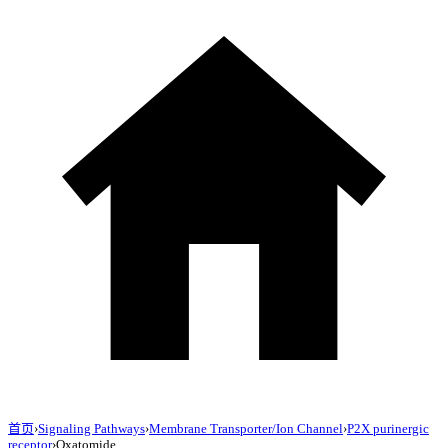
首页
›
Signaling Pathways
›
Membrane Transporter/Ion Channel
›
P2X purinergic
receptor
›
Oxatomide