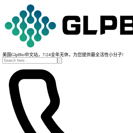
美国GlpBio中文站，7/24全年无休，为您提供最全活性小分子!