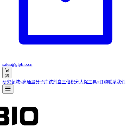
sales@glpbio.cn
(
0
)
研究领域
˅
高通量分子库
试剂盒
三倍积分大促
工具
˅
订购
联系我们