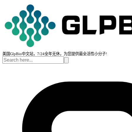
美国GlpBio中文站，7/24全年无休，为您提供最全活性小分子!