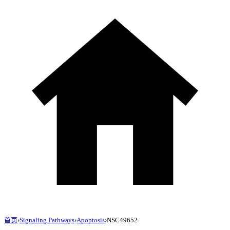
首页
›
Signaling Pathways
›
Apoptosis
›
NSC49652