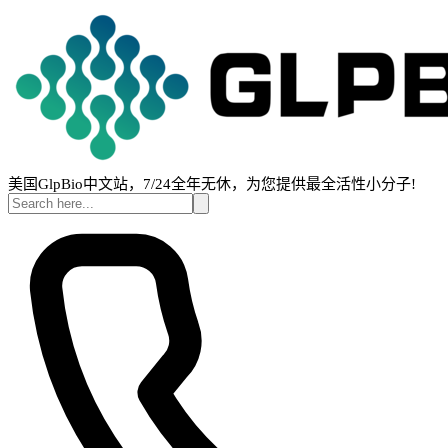
美国GlpBio中文站，7/24全年无休，为您提供最全活性小分子!