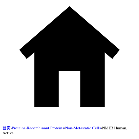
首页
›
Proteins
›
Recombinant Proteins
›
Non-Metastatic Cells
›
NME3 Human,
Active