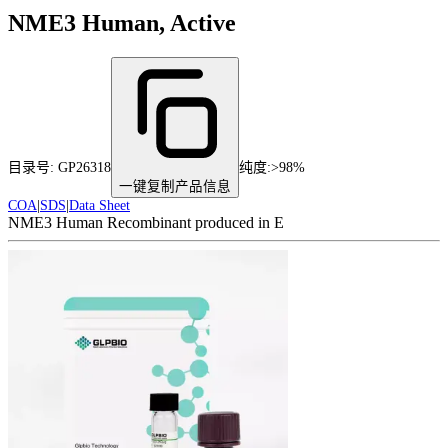
NME3 Human, Active
目录号:
GP26318
纯度
:
>98%
一键复制产品信息
COA
|
SDS
|
Data Sheet
NME3 Human Recombinant produced in E