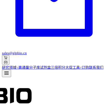
sales@glpbio.cn
(
0
)
研究领域
˅
高通量分子库
试剂盒
三倍积分大促
工具
˅
订购
联系我们