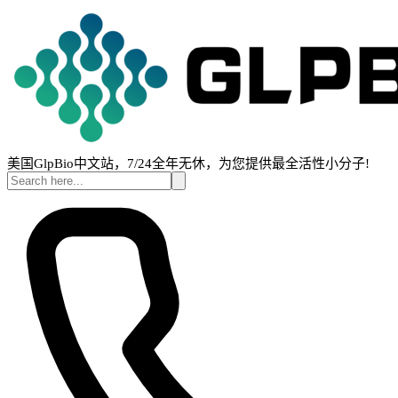
美国GlpBio中文站，7/24全年无休，为您提供最全活性小分子!