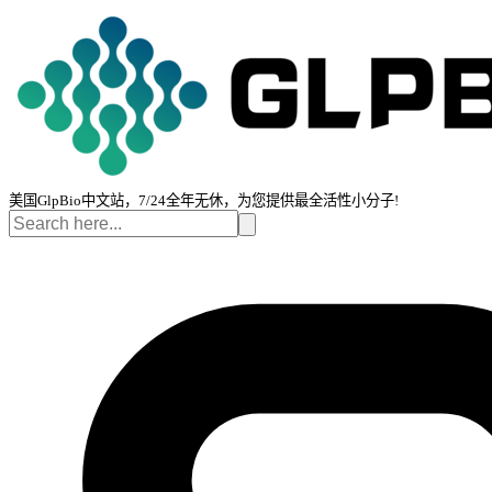
美国GlpBio中文站，7/24全年无休，为您提供最全活性小分子!