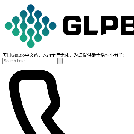
美国GlpBio中文站，7/24全年无休，为您提供最全活性小分子!