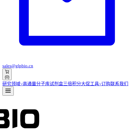
sales@glpbio.cn
(
0
)
研究领域
˅
高通量分子库
试剂盒
三倍积分大促
工具
˅
订购
联系我们