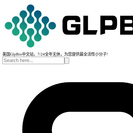
美国GlpBio中文站，7/24全年无休，为您提供最全活性小分子!