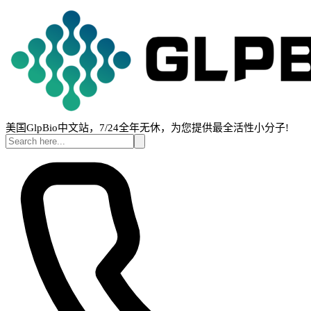
美国GlpBio中文站，7/24全年无休，为您提供最全活性小分子!