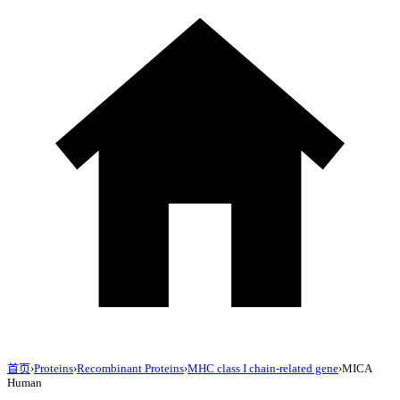
首页
›
Proteins
›
Recombinant Proteins
›
MHC class I chain-related gene
›
MICA
Human