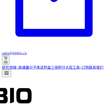
sales@glpbio.cn
(
0
)
研究领域
˅
高通量分子库
试剂盒
三倍积分大促
工具
˅
订购
联系我们