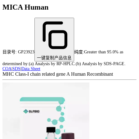
MICA Human
目录号:
GP23923
纯度
:
Greater than 95.0% as
一键复制产品信息
determined by:(a) Analysis by RP-HPLC.(b) Analysis by SDS-PAGE.
COA
|
SDS
|
Data Sheet
MHC Class-I chain related gene A Human Recombinant