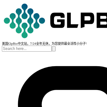
美国GlpBio中文站，7/24全年无休，为您提供最全活性小分子!