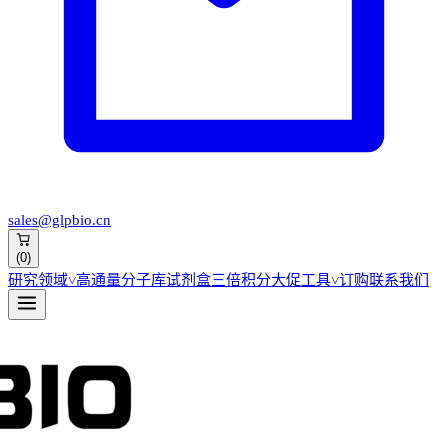
sales@glpbio.cn
(
0
)
研究领域
˅
高通量分子库
试剂盒
三倍积分大促
工具
˅
订购
联系我们