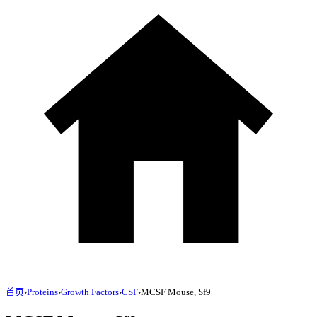
首页
›
Proteins
›
Growth Factors
›
CSF
›
MCSF Mouse, Sf9