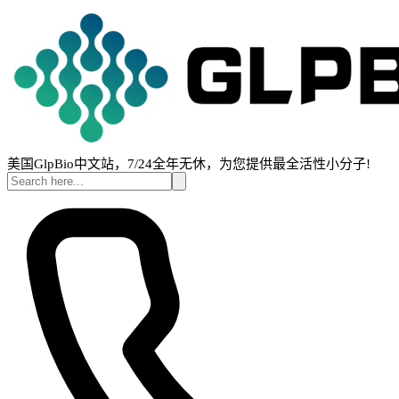
美国GlpBio中文站，7/24全年无休，为您提供最全活性小分子!