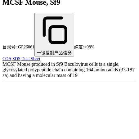
MCSF Mouse, Sf9
目录号:
GP26061
纯度
:
>98%
一键复制产品信息
COA
|
SDS
|
Data Sheet
MCSF Mouse produced in Sf9 Baculovirus cells is a single,
glycosylated polypeptide chain containing 164 amino acids (33-187
aa) and having a molecular mass of 19