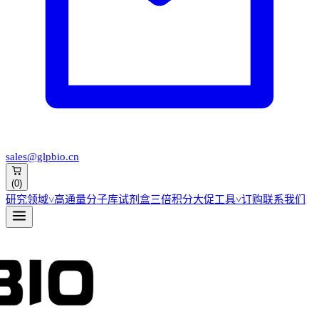
sales@glpbio.cn
(
0
)
研究领域
˅
高通量分子库
试剂盒
三倍积分大促
工具
˅
订购
联系我们