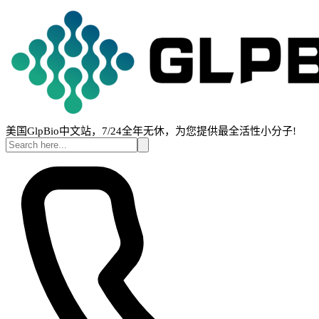
美国GlpBio中文站，7/24全年无休，为您提供最全活性小分子!