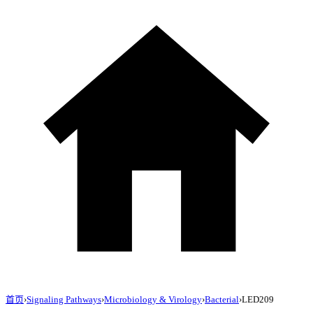
首页
›
Signaling Pathways
›
Microbiology & Virology
›
Bacterial
›
LED209