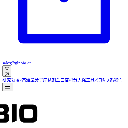
sales@glpbio.cn
(
0
)
研究领域
˅
高通量分子库
试剂盒
三倍积分大促
工具
˅
订购
联系我们