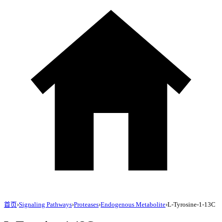
首页
›
Signaling Pathways
›
Proteases
›
Endogenous Metabolite
›
L-Tyrosine-1-13C