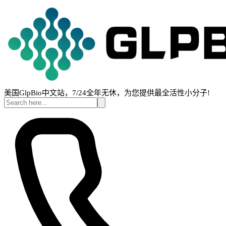
美国GlpBio中文站，7/24全年无休，为您提供最全活性小分子!