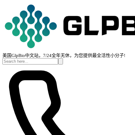
美国GlpBio中文站，7/24全年无休，为您提供最全活性小分子!