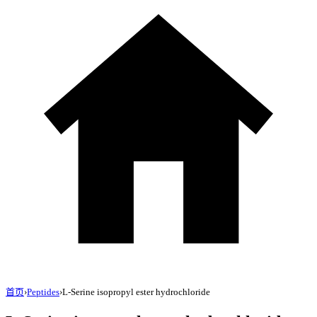
首页
›
Peptides
›
L-Serine isopropyl ester hydrochloride