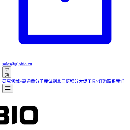
sales@glpbio.cn
(
0
)
研究领域
˅
高通量分子库
试剂盒
三倍积分大促
工具
˅
订购
联系我们