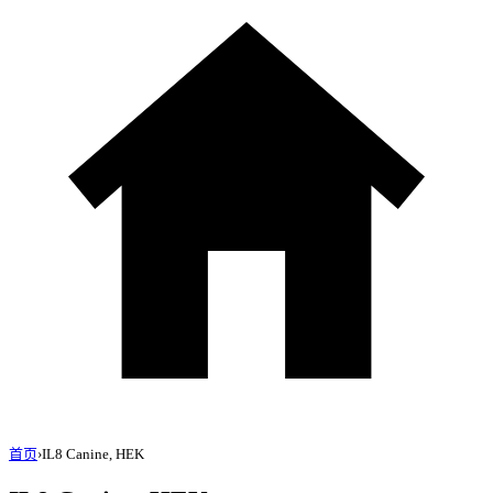
首页
›
IL8 Canine, HEK