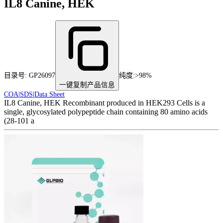
IL8 Canine, HEK
目录号:
GP26097
纯度
:
>98%
一键复制产品信息
COA
|
SDS
|
Data Sheet
IL8 Canine, HEK Recombinant produced in HEK293 Cells is a
single, glycosylated polypeptide chain containing 80 amino acids
(28-101 a