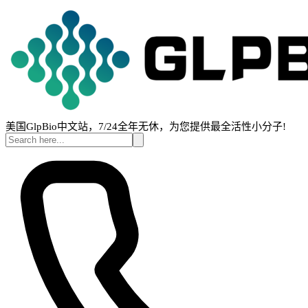
美国GlpBio中文站，7/24全年无休，为您提供最全活性小分子!