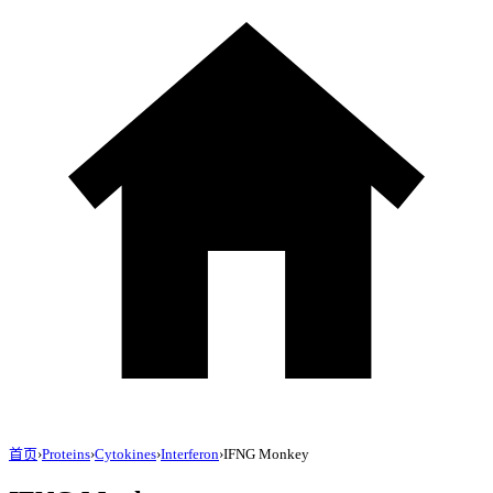
首页
›
Proteins
›
Cytokines
›
Interferon
›
IFNG Monkey