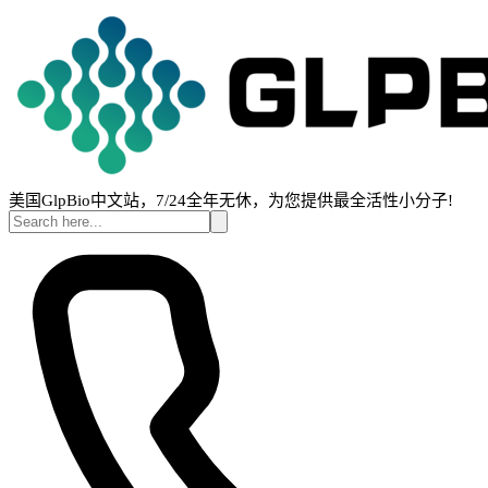
美国GlpBio中文站，7/24全年无休，为您提供最全活性小分子!