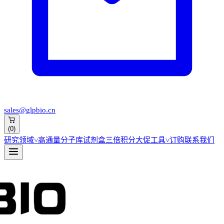
sales@glpbio.cn
(
0
)
研究领域
˅
高通量分子库
试剂盒
三倍积分大促
工具
˅
订购
联系我们