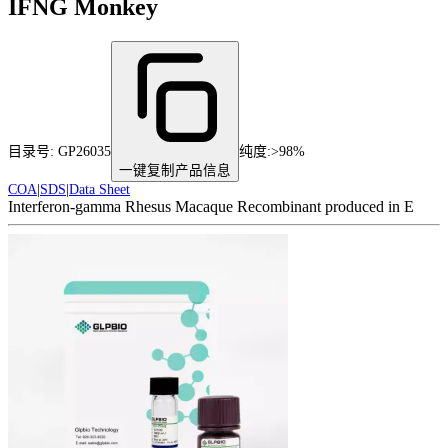
IFNG Monkey
目录号:
GP26035
纯度
:
>98%
一键复制产品信息
COA
|
SDS
|
Data Sheet
Interferon-gamma Rhesus Macaque Recombinant produced in E