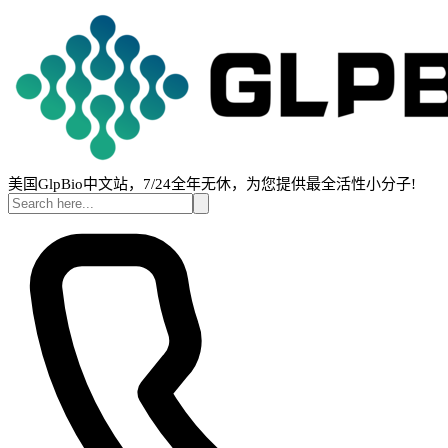
美国GlpBio中文站，7/24全年无休，为您提供最全活性小分子!