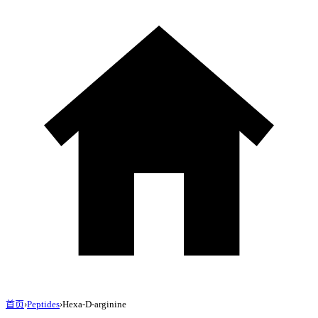
首页
›
Peptides
›
Hexa-D-arginine