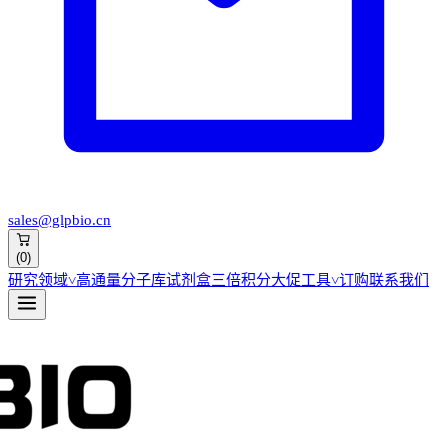
sales@glpbio.cn
(
0
)
研究领域
˅
高通量分子库
试剂盒
三倍积分大促
工具
˅
订购
联系我们