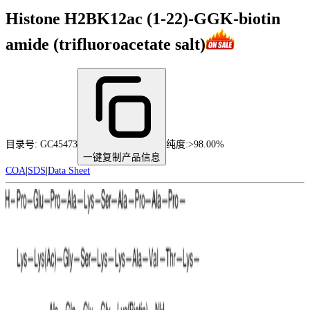
Histone H2BK12ac (1-22)-GGK-biotin
amide (trifluoroacetate salt)
目录号:
GC45473
纯度
:
>98.00%
一键复制产品信息
COA
|
SDS
|
Data Sheet