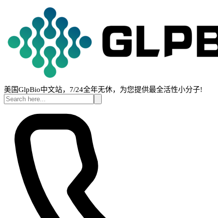
美国GlpBio中文站，7/24全年无休，为您提供最全活性小分子!