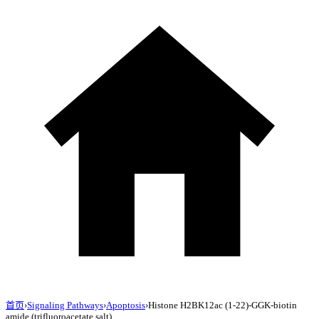
首页
›
Signaling Pathways
›
Apoptosis
›
Histone H2BK12ac (1-22)-GGK-biotin
amide (trifluoroacetate salt)